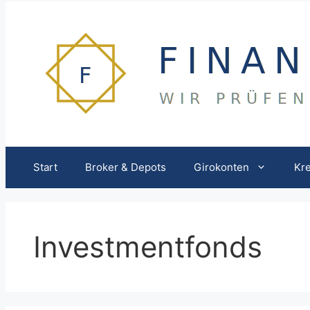
Zum
Inhalt
springen
Start
Broker & Depots
Girokonten
Kre
Investmentfonds