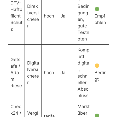
DFV-
Direk
Bedin
Haftp
tversi
gung
flicht
hoch
Ja
Empf
chere
en,
Schut
ohlen
r
gute
z
Testn
oten
Komp
lett
Gets
Digita
digita
afe /
lversi
l,
Ada
hoch
Ja
Bedin
chere
schn
m
gt
r
eller
Riese
Absc
hluss
Chec
Markt
k24 /
Vergl
über
tarifa