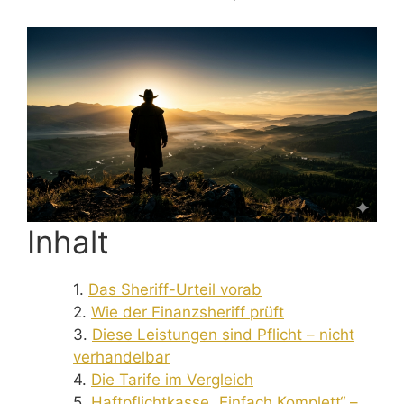
Inhalt
Das Sheriff-Urteil vorab
Wie der Finanzsheriff prüft
Diese Leistungen sind Pflicht – nicht
verhandelbar
Die Tarife im Vergleich
Haftpflichtkasse „Einfach Komplett“ –