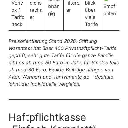
Veriv
eichs
filterb
blick
bhän
Empf
ox /
rechn
ar
über
gig
ohlen
Tarifc
er
viele
heck
Tarife
Preisorientierung Stand 2026: Stiftung
Warentest hat über 400 Privathaftpflicht-Tarife
geprüft; sehr gute Tarife für die ganze Familie
gibt es ab rund 50 Euro im Jahr, für Singles teils
ab rund 30 Euro. Exakte Beiträge hängen von
Alter, Wohnort und Tarifvariante ab – deshalb
lohnt der individuelle Vergleich.
Haftpflichtkasse