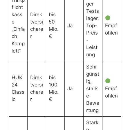
ger
flicht
Tests
kass
Direk
bis
ieger,
e
tversi
50
Ja
Top-
Empf
„Einfa
chere
Mio.
Preis
ohlen
ch
r
€
-
Komp
Leist
lett“
ung
Sehr
günst
HUK
Direk
bis
ig,
24
tversi
100
Ja
stark
Empf
Class
chere
Mio.
e
ohlen
ic
r
€
Bewe
rtung
Stark
e