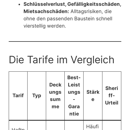
Schlüsselverlust, Gefälligkeitsschäden,
Mietsachschäden:
Alltagsrisiken, die
ohne den passenden Baustein schnell
vierstellig werden.
Die Tarife im Vergleich
Best-
Deck
Leist
Sheri
ungs
ungs
Stärk
Tarif
Typ
ff-
sum
-
e
Urteil
me
Gara
ntie
Häufi
Haftp