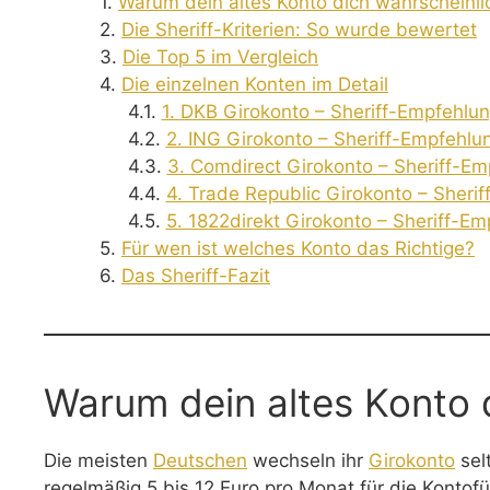
Warum dein altes Konto dich wahrscheinli
Die Sheriff-Kriterien: So wurde bewertet
Die Top 5 im Vergleich
Die einzelnen Konten im Detail
1. DKB Girokonto – Sheriff-Empfehlun
2. ING Girokonto – Sheriff-Empfehlu
3. Comdirect Girokonto – Sheriff-Em
4. Trade Republic Girokonto – Sherif
5. 1822direkt Girokonto – Sheriff-Emp
Für wen ist welches Konto das Richtige?
Das Sheriff-Fazit
Warum dein altes Konto 
Die meisten
Deutschen
wechseln ihr
Girokonto
sel
regelmäßig 5 bis 12 Euro pro Monat für die Kontof