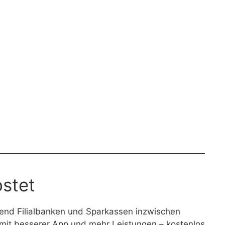
ostet
hrend Filialbanken und Sparkassen inzwischen
t mit besserer App und mehr Leistungen – kostenlos