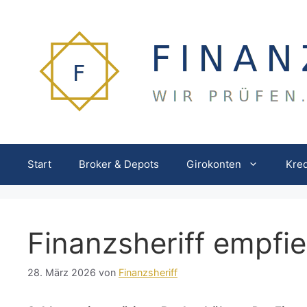
Zum
Inhalt
springen
Start
Broker & Depots
Girokonten
Kred
Finanzsheriff empfi
28. März 2026
von
Finanzsheriff